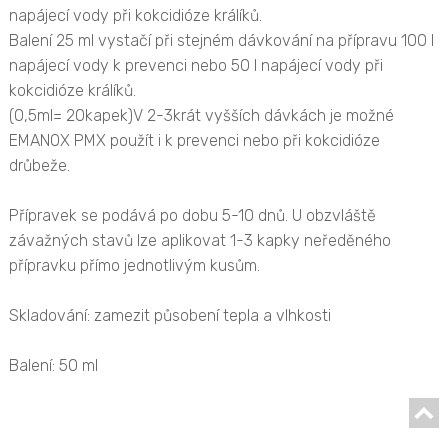
napájecí vody při kokcidióze králíků.
Balení 25 ml vystačí při stejném dávkování na přípravu 100 l
napájecí vody k prevenci nebo 50 l napájecí vody při
kokcidióze králíků.
(0,5ml= 20kapek)V 2-3krát vyšších dávkách je možné
EMANOX PMX použít i k prevenci nebo při kokcidióze
drůbeže.
Přípravek se podává po dobu 5-10 dnů. U obzvláště
závažných stavů lze aplikovat 1-3 kapky neředěného
přípravku přímo jednotlivým kusům.
Skladování: zamezit působení tepla a vlhkosti
Balení: 50 ml