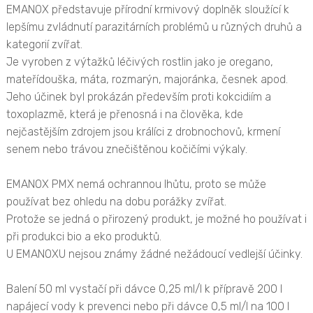
EMANOX představuje přírodní krmivový doplněk sloužící k
lepšímu zvládnutí parazitárních problémů u různých druhů a
kategorií zvířat.
Je vyroben z výtažků léčivých rostlin jako je oregano,
mateřídouška, máta, rozmarýn, majoránka, česnek apod.
Jeho účinek byl prokázán především proti kokcidiím a
toxoplazmě, která je přenosná i na člověka, kde
nejčastějším zdrojem jsou králíci z drobnochovů, krmení
senem nebo trávou znečištěnou kočičími výkaly.
EMANOX PMX nemá ochrannou lhůtu, proto se může
používat bez ohledu na dobu porážky zvířat.
Protože se jedná o přirozený produkt, je možné ho používat i
při produkci bio a eko produktů.
U EMANOXU nejsou známy žádné nežádoucí vedlejší účinky.
Balení 50 ml vystačí při dávce 0,25 ml/l k přípravě 200 l
napájecí vody k prevenci nebo při dávce 0,5 ml/l na 100 l