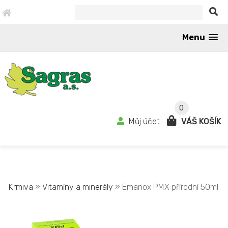
Menu
0
Můj účet
VÁŠ KOŠÍK
Krmiva
»
Vitamíny a minerály
» Emanox PMX přírodní 50ml