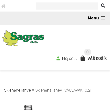
Menu
0
Můj účet
VÁŠ KOŠÍK
Skleněné lahve
» Skleněná láhev "VÁCLAVÁK" 0,2l