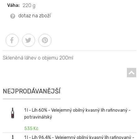
Váha:
220 g
dotaz na zboží
Skleněná láhev o objemu 200ml
NEJPRODÁVANĚJŠÍ
1 l - Líh 60% - Velejemný obilný kvasný líh rafinovaný -
potravinářský
535 Kč
1 l - Líh 96,4% - Velejemný obilný kvasný líh rafinovaný -