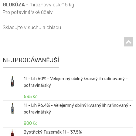
GLUKÓZA
- "hroznový cukr" 5 kg
Pro potavinářské účely.
Skladujte v suchu a chladu
NEJPRODÁVANĚJŠÍ
1 l - Líh 60% - Velejemný obilný kvasný líh rafinovaný -
potravinářský
535 Kč
1 l - Líh 96,4% - Velejemný obilný kvasný líh rafinovaný -
potravinářský
800 Kč
Bystřický Tuzemák 1 l - 37,5%