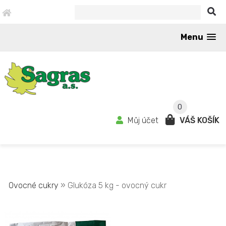
Menu
0
Můj účet
VÁŠ KOŠÍK
Ovocné cukry
» Glukóza 5 kg - ovocný cukr