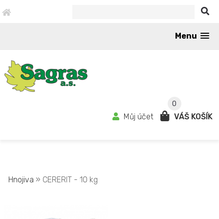
Menu
0
Můj účet
VÁŠ KOŠÍK
Hnojiva
» CERERIT - 10 kg