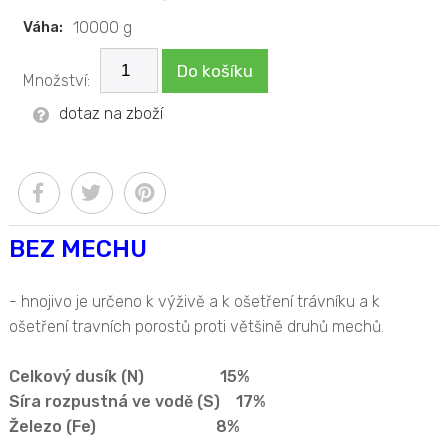
Váha:
10000 g
Do košíku
Množství:
dotaz na zboží
BEZ MECHU
- hnojivo je určeno k výživě a k ošetření trávníku a k
ošetření travních porostů proti většině druhů mechů.
Celkový dusík (N) 15%
Síra rozpustná ve vodě (S) 17%
Železo (Fe) 8%