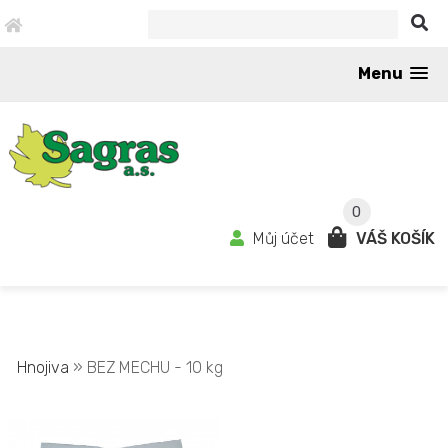
Menu
0
Můj účet
VÁŠ KOŠÍK
Hnojiva
» BEZ MECHU - 10 kg