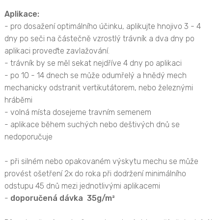
Aplikace:
- pro dosažení optimálního účinku, aplikujte hnojivo 3 - 4
dny po seči na částečně vzrostlý trávník a dva dny po
aplikaci proveďte zavlažování.
- trávník by se měl sekat nejdříve 4 dny po aplikaci
- po 10 - 14 dnech se může odumřelý a hnědý mech
mechanicky odstranit vertikutátorem, nebo železnými
hráběmi
- volná místa dosejeme travním semenem
- aplikace během suchých nebo deštivých dnů se
nedoporučuje
- při silném nebo opakovaném výskytu mechu se může
provést ošetření 2x do roka při dodržení minimálního
odstupu 45 dnů mezi jednotlivými aplikacemi
-
doporučená dávka 35g/
m²