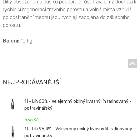
Díky obsaženému dusíku podporuje růst trav, čímž dochází k
rychlejší regeneraci travního porostu a volná místa vzniklá
po odstranění mechu jsou rychleji zapojena do zákadního
porostu.
Balení:
10 kg
NEJPRODÁVANĚJŠÍ
1 l - Líh 60% - Velejemný obilný kvasný líh rafinovaný -
potravinářský
535 Kč
1 l - Líh 96,4% - Velejemný obilný kvasný líh rafinovaný -
potravinářský