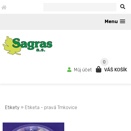
Menu
0
Můj účet
VÁŠ KOŠÍK
Etikety
» Etiketa - pravá Trnkovice