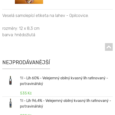
Veselá samolepící etiketa na lahev - Opilcovice.
rozměry: 12 x 8,3 cm
barva: hnědožlutá
NEJPRODÁVANĚJŠÍ
1 l - Líh 60% - Velejemný obilný kvasný líh rafinovaný -
potravinářský
535 Kč
1 l - Líh 96,4% - Velejemný obilný kvasný líh rafinovaný -
potravinářský