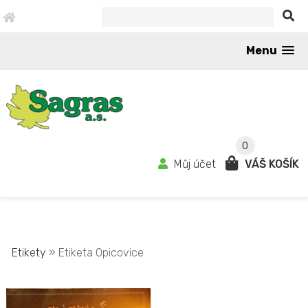
Menu
0
Můj účet
VÁŠ KOŠÍK
Etikety
» Etiketa Opicovice