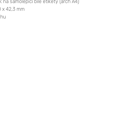
k na samolepící bílé etikety (arch A4)
0 x 42,3 mm
chu