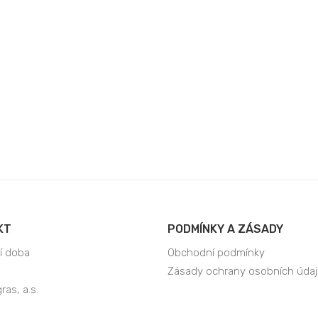
KT
PODMÍNKY A ZÁSADY
í doba
Obchodní podmínky
Zásady ochrany osobních úda
as, a.s.