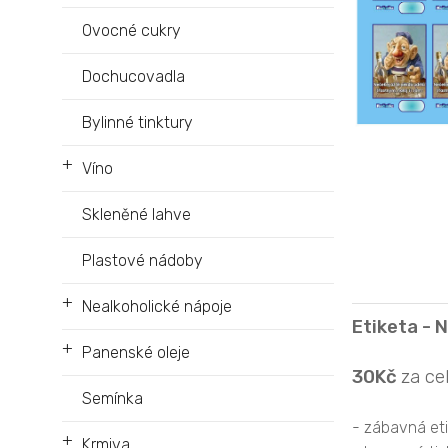
Ovocné cukry
Dochucovadla
Bylinné tinktury
+
Víno
Skleněné lahve
Plastové nádoby
+
Nealkoholické nápoje
Etiketa - N
+
Panenské oleje
30Kč
za ce
Semínka
- zábavná et
+
Krmiva