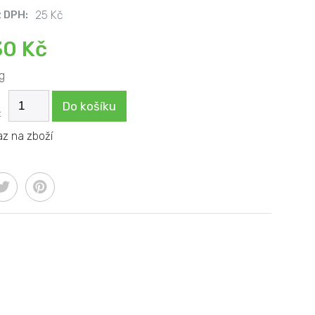
 DPH:
25 Kč
30 Kč
g
Do košíku
:
az na zboží