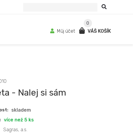
0
Můj účet
VÁŠ KOŠÍK
010
eta - Nalej si sám
ost:
skladem
:
více než 5 ks
:
Sagras, a.s.