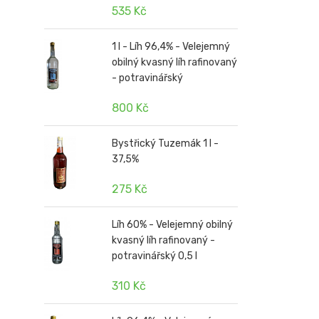
535 Kč
1 l - Líh 96,4% - Velejemný
obilný kvasný líh rafinovaný
- potravinářský
800 Kč
Bystřický Tuzemák 1 l -
37,5%
275 Kč
Líh 60% - Velejemný obilný
kvasný líh rafinovaný -
potravinářský 0,5 l
310 Kč