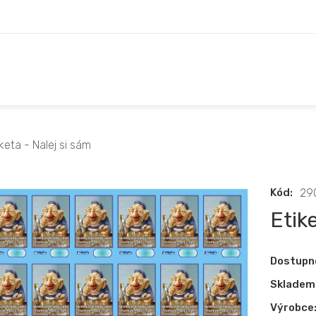
keta - Nalej si sám
Kód:
29
Etik
Dostupn
Skladem
Výrobce