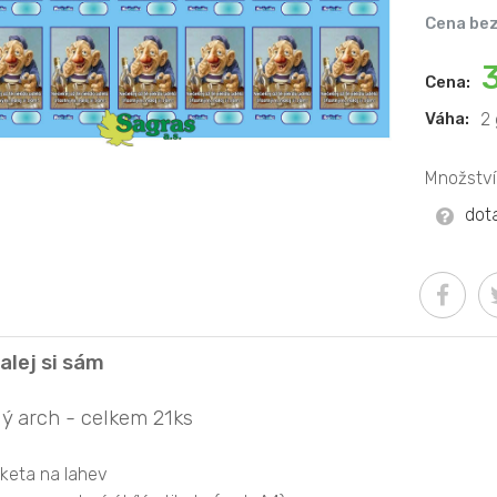
Cena bez
Cena:
Váha:
2 
Množství
dot
alej si sám
lý arch - celkem 21ks
iketa na lahev