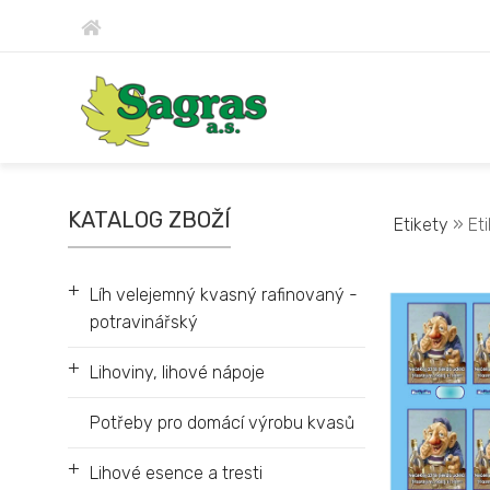
KATALOG ZBOŽÍ
Etikety
» Eti
+
Líh velejemný kvasný rafinovaný -
potravinářský
+
Lihoviny, lihové nápoje
Potřeby pro domácí výrobu kvasů
+
Lihové esence a tresti