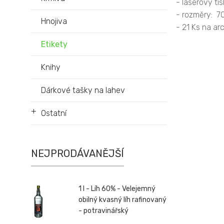
- laserový tis
- rozměry: 7
Hnojiva
- 21 Ks na ar
Etikety
Knihy
Dárkové tašky na lahev
+
Ostatní
NEJPRODÁVANĚJŠÍ
1 l - Líh 60% - Velejemný
obilný kvasný líh rafinovaný
- potravinářský