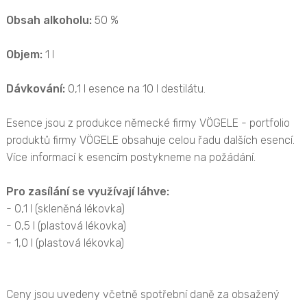
Obsah alkoholu:
50 %
Objem:
1 l
Dávkování:
0,1 l esence na 10 l destilátu.
Esence jsou z produkce německé firmy VÖGELE - portfolio
produktů firmy VÖGELE obsahuje celou řadu dalších esencí.
Více informací k esencím postykneme na požádání.
Pro zasílání se využívají láhve:
- 0,1 l (skleněná lékovka)
- 0,5 l (plastová lékovka)
- 1,0 l (plastová lékovka)
Ceny jsou uvedeny včetně spotřební daně za obsažený