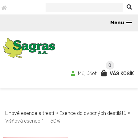
Menu
0
Můj účet
VÁŠ KOŠÍK
Lihové esence a tresti
»
Esence do ovocných destilátů
»
Višňová esence 1 l - 50%