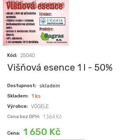
Kód:
25040
Višňová esence 1 l - 50%
Dostupnost:
skladem
Skladem:
1 ks
Výrobce:
VÖGELE
Cena bez DPH:
1 364 Kč
1 650 Kč
Cena: