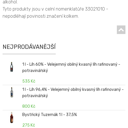
alkohol.
Tyto produkty jsou v celní nomenklatůře 33021010 -
nepodléhají povinosti značení kolkem.
NEJPRODÁVANĚJŠÍ
1 l - Líh 60% - Velejemný obilný kvasný líh rafinovaný -
potravinářský
535 Kč
1 l - Líh 96,4% - Velejemný obilný kvasný líh rafinovaný -
potravinářský
800 Kč
Bystřický Tuzemák 1 l - 37,5%
275 Kč