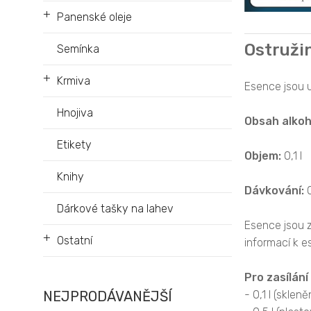
+
Panenské oleje
Ostruži
Semínka
+
Krmiva
Esence jsou u
Hnojiva
Obsah alkoh
Etikety
Objem:
0,1 l
Knihy
Dávkování:
0
Dárkové tašky na lahev
Esence jsou 
+
Ostatní
informací k 
Pro zasílání
NEJPRODÁVANĚJŠÍ
- 0,1 l (sklen