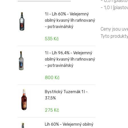
- 0,5 l (plast
- 1,0 l (plast
1 l - Líh 60% - Velejemný
obilný kvasný líh rafinovaný
- potravinářský
Ceny jsou uv
Tyto produkty
535 Kč
1 l - Líh 96,4% - Velejemný
obilný kvasný líh rafinovaný
- potravinářský
800 Kč
Bystřický Tuzemák 1 l -
37,5%
275 Kč
Líh 60% - Velejemný obilný