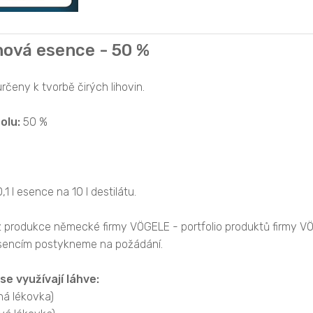
nová esence - 50 %
rčeny k tvorbě čirých lihovin.
olu:
50 %
,1 l esence na 10 l destilátu.
z produkce německé firmy VÖGELE - portfolio produktů firmy VÖ
esencím postykneme na požádání.
 se využívají láhve:
ěná lékovka)