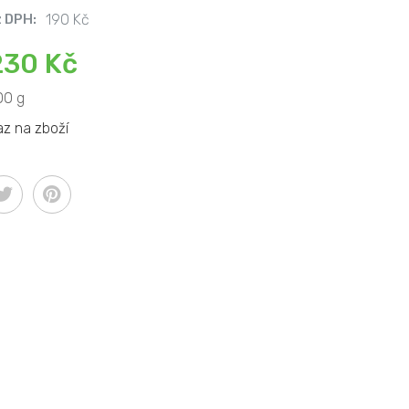
 DPH:
190 Kč
230 Kč
00 g
az na zboží