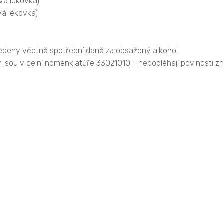
ová lékovka)
ová lékovka)
edeny včetně spotřební daně za obsažený alkohol.
 jsou v celní nomenklatůře 33021010 - nepodléhají povinosti z