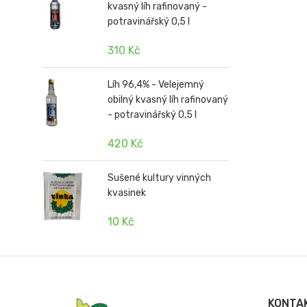
kvasný líh rafinovaný -
potravinářský 0,5 l
310 Kč
Líh 96,4% - Velejemný
obilný kvasný líh rafinovaný
- potravinářský 0,5 l
420 Kč
Sušené kultury vinných
kvasinek
10 Kč
KONTA