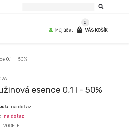
0
Můj účet
VÁŠ KOŠÍK
e 0,1 l - 50%
026
užinová esence 0,1 l - 50%
ost:
na dotaz
:
na dotaz
:
VÖGELE