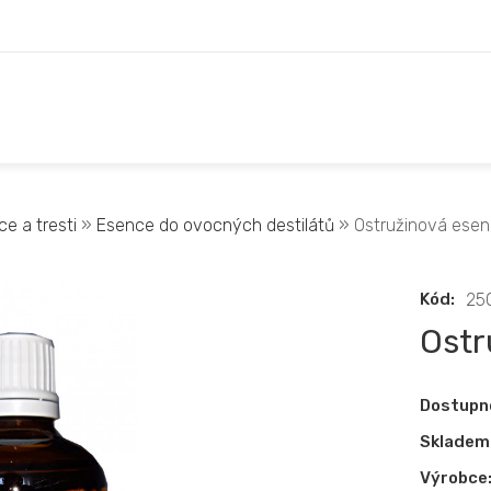
ce a tresti
»
Esence do ovocných destilátů
» Ostružinová esenc
Kód:
25
Ostr
Dostupn
Skladem
Výrobce