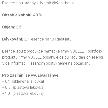
Esence jsou určeny k tvorbě čirých lihovin.
Obsah alkoholu:
40 %
Objem:
0,5 l
Dávkování:
0,1 l esence na 10 l destilátu.
Esence jsou z produkce německé firmy VÖGELE - portfolio
produktů firmy VÖGELE obsahuje celou řadu dalších esencí.
Více informací k esencím postykneme na požádání.
Pro zasílání se využívají láhve:
- 0,1 l (skleněná lékovka)
- 0,5 l (plastová lékovka)
- 1,0 l (plastová lékovka)