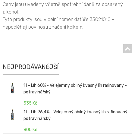
Ceny jsou uvedeny včetně spotřební daně za obsažený
alkohol.
Tyto produkty jsou v celní nomenklatůře 33021010 -
nepodléhají povinosti značení kolkem.
NEJPRODÁVANĚJŠÍ
1 l - Líh 60% - Velejemný obilný kvasný líh rafinovaný -
potravinářský
535 Kč
1 l - Líh 96,4% - Velejemný obilný kvasný líh rafinovaný -
potravinářský
800 Kč