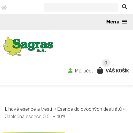
Menu
0
Můj účet
VÁŠ KOŠÍK
Lihové esence a tresti
»
Esence do ovocných destilátů
»
Jablečná esence 0,5 l - 40%