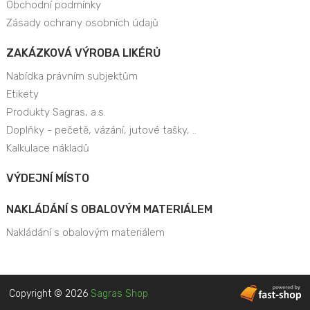
Obchodní podmínky
Zásady ochrany osobních údajů
ZAKÁZKOVÁ VÝROBA LIKÉRŮ
Nabídka právním subjektům
Etikety
Produkty Sagras, a.s.
Doplňky - pečetě, vázání, jutové tašky, ..
Kalkulace nákladů
VÝDEJNÍ MÍSTO
NAKLÁDÁNÍ S OBALOVÝM MATERIÁLEM
Nakládání s obalovým materiálem
Copyright © 2026
Sagras Shop