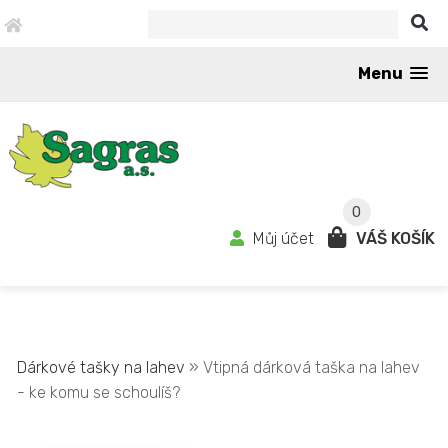
Menu
0
Můj účet
VÁŠ KOŠÍK
Dárkové tašky na lahev
» Vtipná dárková taška na lahev
- ke komu se schoulíš?