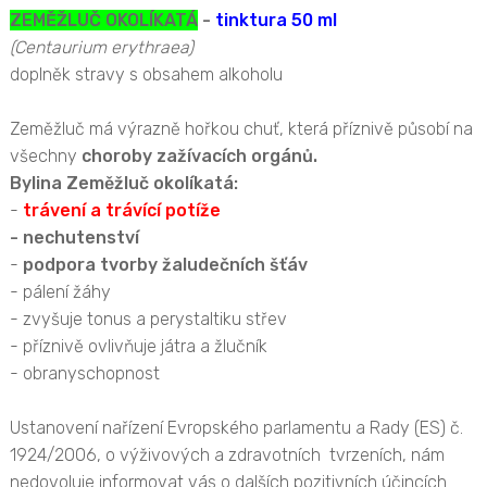
ZEMĚŽLUČ OKOLÍKATÁ
-
tinktura 50 ml
(Centaurium erythraea)
doplněk stravy s obsahem alkoholu
Zeměžluč má výrazně hořkou chuť, která příznivě působí na
všechny
choroby zažívacích orgánů.
Bylina Zeměžluč okolíkatá:
-
trávení a trávící potíže
- nechutenství
-
podpora tvorby žaludečních šťáv
- pálení žáhy
- zvyšuje tonus a perystaltiku střev
- příznivě ovlivňuje játra a žlučník
- obranyschopnost
Ustanovení nařízení Evropského parlamentu a Rady (ES) č.
1924/2006, o výživových a zdravotních tvrzeních, nám
nedovoluje informovat vás o dalších pozitivních účincích