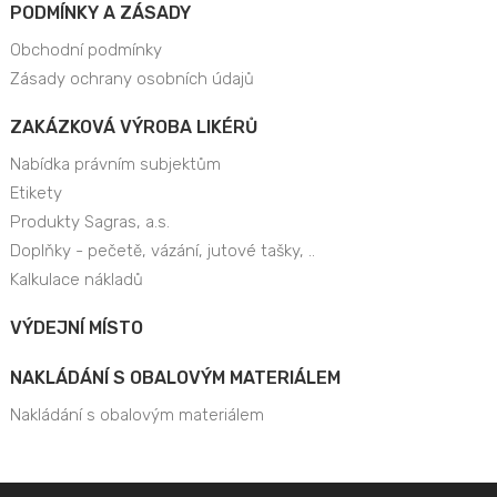
PODMÍNKY A ZÁSADY
Obchodní podmínky
Zásady ochrany osobních údajů
ZAKÁZKOVÁ VÝROBA LIKÉRŮ
Nabídka právním subjektům
Etikety
Produkty Sagras, a.s.
Doplňky - pečetě, vázání, jutové tašky, ..
Kalkulace nákladů
VÝDEJNÍ MÍSTO
NAKLÁDÁNÍ S OBALOVÝM MATERIÁLEM
Nakládání s obalovým materiálem