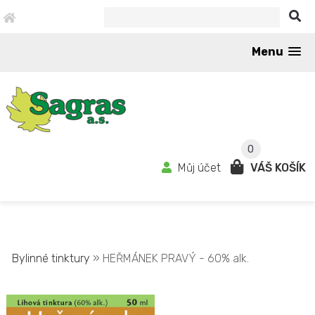
Menu
0
Můj účet
VÁŠ KOŠÍK
Bylinné tinktury
» HEŘMÁNEK PRAVÝ - 60% alk.