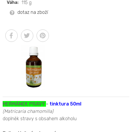
Váha:
115 g
dotaz na zboží
HEŘMÁNEK PRAVÝ
-
tinktura 50ml
(Matricaria chamomilla)
doplněk stravy s obsahem alkoholu