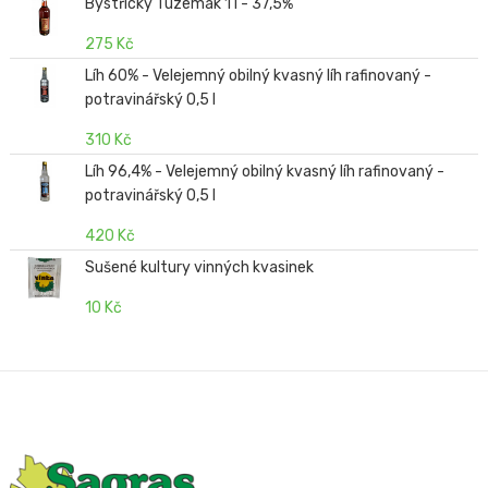
Bystřický Tuzemák 1 l - 37,5%
275 Kč
Líh 60% - Velejemný obilný kvasný líh rafinovaný -
potravinářský 0,5 l
310 Kč
Líh 96,4% - Velejemný obilný kvasný líh rafinovaný -
potravinářský 0,5 l
420 Kč
Sušené kultury vinných kvasinek
10 Kč