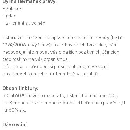
Bylina Heřmánek pravý:
- žaludek
- relax
- zklidnění a uvolnění
Ustanovení nařízení Evropského parlamentu a Rady (ES) č.
1924/2006, o výživových a zdravotních tvrzeních, nám
nedovoluje informovat vás o dalších pozitivních účincích
této rostliny na váš organismus.
Informace o působení si prosím dohledejte ve volně
dostupných zdrojích na internetu či v literatuře.
Obsah tinktury:
50 ml 60% lihového macerátu, získaného macerací 50 g
usušeného a rozdrceného květenství heřmánku pravého /1
litr 60% alk.
Dávkování: