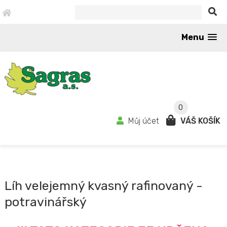
Menu
0
Můj účet
VÁŠ KOŠÍK
Líh velejemný kvasný rafinovaný -
potravinářský